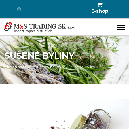
E-shop
SUŠENÉ BYLINY
Hlavná stránka
Potravinárstvo
Sušené byliny