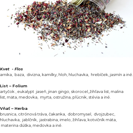
Kvet - Flos
arnika, baza, divizna, kamilky, hloh, hluchavka, hrebíček, jasmín a iné.
List – Folium
artyčok , eukalypt jaseň, jinan gingo, skorocel,,žihľava list, malina
list, mäta, medovka, myrta, ostružina, pľúcnik, stévia a iné.
Vňať – Herba
brusnica, citrónová tráva, čakanka, dobromysel, dvojzubec,
hluchavka, jablčník, jastrabina, imelo, žihľava, kotvičník mäta,
materina dúška, medovka a iné.