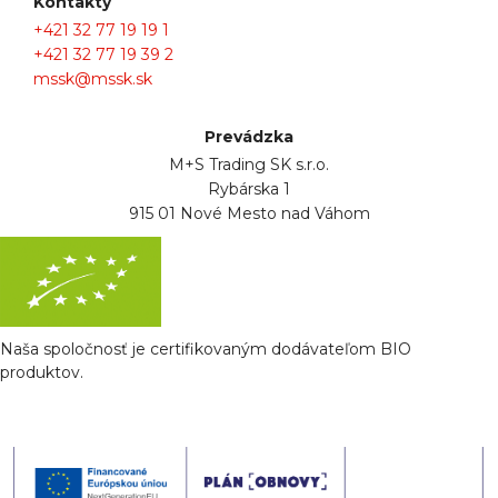
Kontakty
+421 32 77 19 19 1
+421 32 77 19 39 2
mssk@mssk.sk
Prevádzka
M+S Trading SK s.r.o.
Rybárska 1
915 01 Nové Mesto nad Váhom
Naša spoločnosť je certifikovaným dodávateľom BIO
produktov.