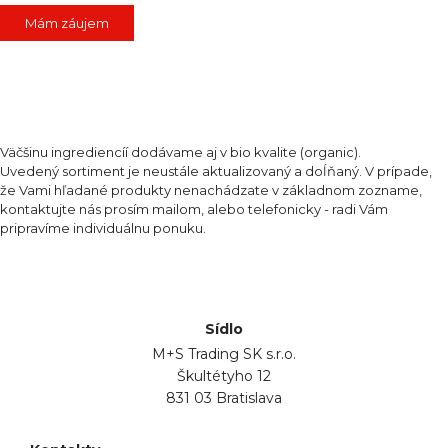
Mám záujem
Väčšinu ingrediencíí dodávame aj v bio kvalite (organic).
Uvedený sortiment je neustále aktualizovaný a doĺňaný. V prípade,
že Vami hľadané produkty nenachádzate v základnom zozname,
kontaktujte nás prosím mailom, alebo telefonicky - radi Vám
pripravíme individuálnu ponuku.
Sídlo
M+S Trading SK s.r.o.
Škultétyho 12
831 03 Bratislava