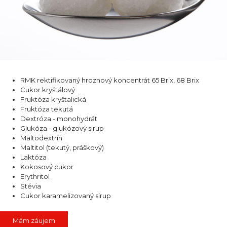
RMK rektifikovaný hroznový koncentrát 65 Brix, 68 Brix
Cukor kryštálový
Fruktóza kryštalická
Fruktóza tekutá
Dextróza - monohydrát
Glukóza - glukózový sirup
Maltodextrín
Maltitol (tekutý, práškový)
Laktóza
Kokosový cukor
Erythritol
Stévia
Cukor karamelizovaný sirup
Mám záujem