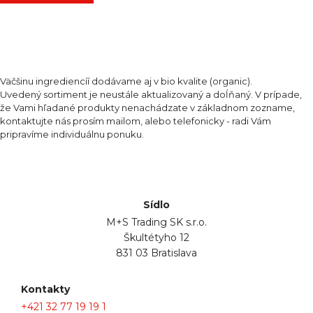
Väčšinu ingrediencíí dodávame aj v bio kvalite (organic).
Uvedený sortiment je neustále aktualizovaný a doĺňaný. V prípade,
že Vami hľadané produkty nenachádzate v základnom zozname,
kontaktujte nás prosím mailom, alebo telefonicky - radi Vám
pripravíme individuálnu ponuku.
Sídlo
M+S Trading SK s.r.o.
Škultétyho 12
831 03 Bratislava
Kontakty
+421 32 77 19 19 1