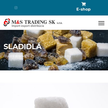
E-shop
SLADIDLÁ
Hlavná stránka
Potravinárstvo
Sladidlá