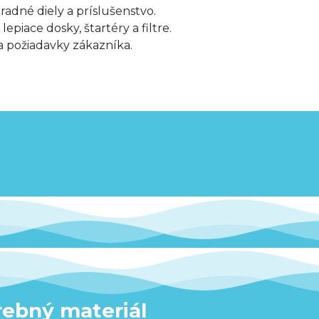
adné diely a príslušenstvo.
epiace dosky, štartéry a filtre.
a požiadavky zákazníka.
ebný materiál