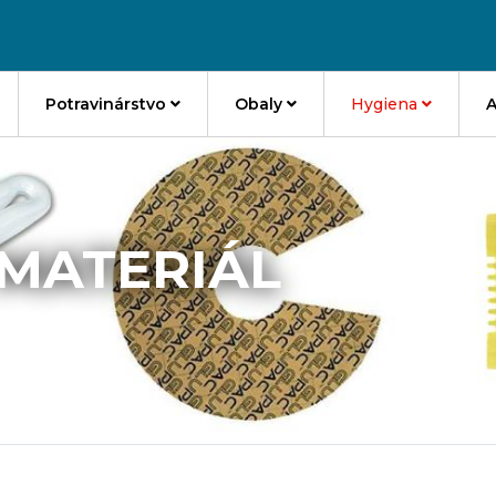
Potravinárstvo
Obaly
Hygiena
A
MATERIÁL
teriál