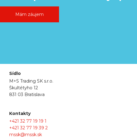
Mám záujem
Sídlo
M+S Trading SK s.r.o.
Škultétyho 12
831 03 Bratislava
Kontakty
+421 32 77 19 19 1
+421 32 77 19 39 2
mssk@mssk.sk