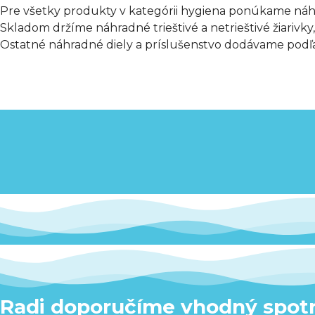
Pre všetky produkty v kategórii hygiena ponúkame náhr
Skladom držíme náhradné trieštivé a netrieštivé žiarivky, l
Ostatné náhradné diely a príslušenstvo dodávame podľ
Radi doporučíme vhodný spotr