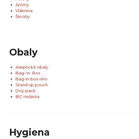
Arómy
Vláknina
Škroby
Obaly
Aseptické obaly
Bag- in- Box
Bag-in-box víno
Stand up pouch
Doy-pack
IBC riešenia
Hygiena