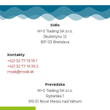
Sídlo
M+S Trading SK s.r.o.
Škultétyho 12
831 03 Bratislava
Kontakty
+421 32 77 19 19 1
+421 32 77 19 39 2
mssk@mssk.sk
Prevádzka
M+S Trading SK s.r.o.
Rybárska 1
915 01 Nové Mesto nad Váhom